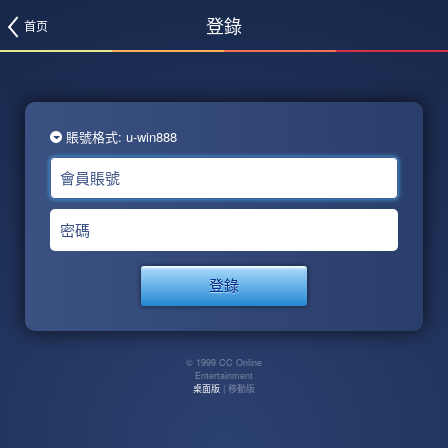
登錄
首页
賬號格式: u-win888
會員賬號
密碼
登錄
© 1999 CC Online
Entertainment
桌面版
| 移動版